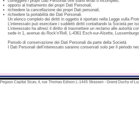
correggere i propri Dati Personali ove siano errati o incompleti;
opporsi al trattamento dei propri Dati Personali;
richiedere la cancellazione dei propri Dati personali;
richiedere la portabilità dei Dati Personali.
Un elenco completo dei diritti in oggetto è riportato nella Legge sulla Prot
L’interessato può esercitare i suddetti diritti contattando la Società per iscr
L’interessato ha altresì il diritto di trasmettere un reclamo alle autorit
sede in 1, avenue du Rock’n’Roll, L-4361 Esch-sur-Alzette, Lussemburgo,
Periodo di conservazione dei Dati Personali da parte della Società
I Dati Personali dell’interessato saranno conservati solo per il periodo nece
Pegaso Capital Sicav, 4, rue Thomas Edison L-1445 Strassen - Grand Duchy of L