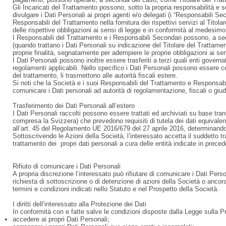
Gli Incaricati del Trattamento possono, sotto la propria responsabilità e 
divulgare i Dati Personali ai propri agenti e/o delegati (i “Responsabili Se
Responsabili del Trattamento nella fornitura dei rispettivi servizi al Tito
delle rispettive obbligazioni ai sensi di legge e in conformità al medesimo
I Responsabili del Trattamento e i Responsabili Secondari possono, a sec
(quando trattano i Dati Personali su indicazione del Titolare del Trattament
proprie finalità, segnatamente per adempiere le proprie obbligazioni ai sen
I Dati Personali possono inoltre essere trasferiti a terzi quali enti governa
regolamenti applicabili. Nello specifico i Dati Personali possono essere c
del trattamento, li trasmettono alle autorità fiscali estere.
Si noti che la Società e i suoi Responsabili del Trattamento e Responsabili
comunicare i Dati personali ad autorità di regolamentazione, fiscali o giudi
Trasferimento dei Dati Personali all’estero
I Dati Personali raccolti possono essere trattati ed archiviati su base tran
compresa la Svizzera) che prevedono requisiti di tutela dei dati equival
all’art. 45 del Regolamento UE 2016/679 del 27 aprile 2016, determinando c
Sottoscrivendo le Azioni della Società, l’interessato accetta il suddetto tr
trattamento dei propri dati personali a cura delle entità indicate in precede
Rifiuto di comunicare i Dati Personali
A propria discrezione l’interessato può rifiutare di comunicare i Dati Perso
richiesta di sottoscrizione o di detenzione di azioni della Società o ancor
termini e condizioni indicati nello Statuto e nel Prospetto della Società.
I diritti dell’interessato alla Protezione dei Dati
In conformità con e fatte salve le condizioni disposte dalla Legge sulla Pro
accedere ai propri Dati Personali;