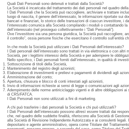
Quali Dati Personali sono detenuti e trattati dalla Società?
La Società è incaricata del trattamento dei dati personali nel quadro della
I Dati Personali che la Società può raccogliere, archiviare e trattare inclu
luogo di nascita, il genere dell’interessato, le informazioni riportate sui doc
bancari e finanziari, lo storico delle transazioni di ciascun investitore, i d
l’interessato comunica alla Società compilando i moduli o contattando la st
dell’interessato (nel prosieguo collettivamente i “Dati Personali”).
Ove l’investitore sia una persona giuridica, la Società può raccogliere, arch
il controllo”, ossia persone fisiche che esercitano il controllo sull’entità c
In che modo la Società può utilizzare i Dati Personali dell’interessato?
I Dati personali dell’interessato sono trattati in via elettronica o con altri 
Società, per i legittimi interessi della Società e per adempiere le obbligaz
Nello specifico, i Dati personali forniti dall’interessato, in qualità di invest
Sottoscrizione di titoli della Società,
Mantenimento del registro degli azionisti;
Elaborazione di investimenti e prelievi e pagamenti di dividendi agli azioni
Amministrazione del conto;
Apertura, chiusura e blocco di conti intestati agli azionisti,
Invio di informazioni richieste ai sensi di legge o comunicazioni agli azion
Adempimento delle norme antiriciclaggio vigenti e di altre obbligazioni ai 
di CRS/FATCA.
I Dati Personali non sono utilizzati a fini di marketing.
A chi può trasferire i dati personali la Società e chi può utilizzarli?
I Dati Personali dell’interessato possono altresì essere trattati dai respon
che, nel quadro delle suddette finalità, riferiscono alla Società di Gestion
alla Società di Revisione Indipendente Autorizzata e ai consulenti legali. 
depositario e agente amministrativo, opera come Titolare del Trattamento. Il
pagamenti, possono operare, a seconda del caso, come Titolare del Trat